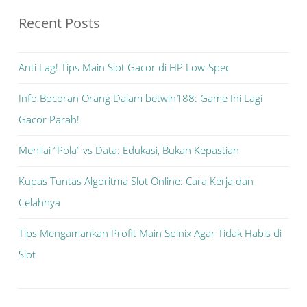
Recent Posts
Anti Lag! Tips Main Slot Gacor di HP Low-Spec
Info Bocoran Orang Dalam betwin188: Game Ini Lagi
Gacor Parah!
Menilai “Pola” vs Data: Edukasi, Bukan Kepastian
Kupas Tuntas Algoritma Slot Online: Cara Kerja dan
Celahnya
Tips Mengamankan Profit Main Spinix Agar Tidak Habis di
Slot