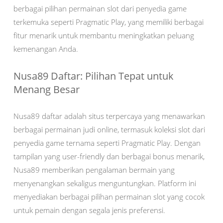
berbagai pilihan permainan slot dari penyedia game
terkemuka seperti Pragmatic Play, yang memiliki berbagai
fitur menarik untuk membantu meningkatkan peluang
kemenangan Anda.
Nusa89 Daftar: Pilihan Tepat untuk
Menang Besar
Nusa89 daftar adalah situs terpercaya yang menawarkan
berbagai permainan judi online, termasuk koleksi slot dari
penyedia game ternama seperti Pragmatic Play. Dengan
tampilan yang user-friendly dan berbagai bonus menarik,
Nusa89 memberikan pengalaman bermain yang
menyenangkan sekaligus menguntungkan. Platform ini
menyediakan berbagai pilihan permainan slot yang cocok
untuk pemain dengan segala jenis preferensi.