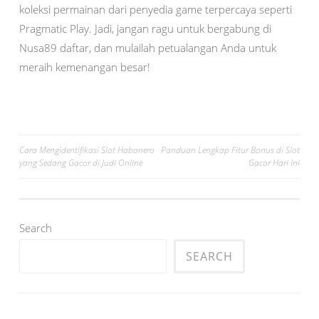
koleksi permainan dari penyedia game terpercaya seperti
Pragmatic Play. Jadi, jangan ragu untuk bergabung di
Nusa89 daftar, dan mulailah petualangan Anda untuk
meraih kemenangan besar!
Post
Cara Mengidentifikasi Slot Habanero
Panduan Lengkap Fitur Bonus di Slot
yang Sedang Gacor di Judi Online
Gacor Hari Ini
navigation
Search
SEARCH