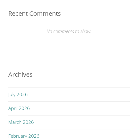
Recent Comments
No comments to show.
Archives
July 2026
April 2026
March 2026
February 2026