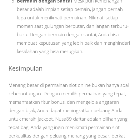
Bermain dengan Santai
Meskipun kemenangan
besar adalah impian setiap pemain, jangan pernah
lupa untuk menikmati permainan. Nikmati setiap
momen saat gulungan berputar, dan jangan terburu-
buru. Dengan bermain dengan santai, Anda bisa
membuat keputusan yang lebih baik dan menghindari
kesalahan yang bisa merugikan.
Kesimpulan
Menang besar di permainan slot online bukan hanya soal
keberuntungan. Dengan memilih permainan yang tepat,
memanfaatkan fitur bonus, dan mengelola anggaran
dengan bijak, Anda dapat meningkatkan peluang Anda
untuk meraih jackpot. Nusa89 daftar adalah pilihan yang
tepat bagi Anda yang ingin menikmati permainan slot
berkualitas dengan peluang menang yang besar, berkat