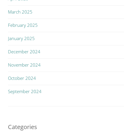
March 2025
February 2025
January 2025
December 2024
November 2024
October 2024
September 2024
Categories