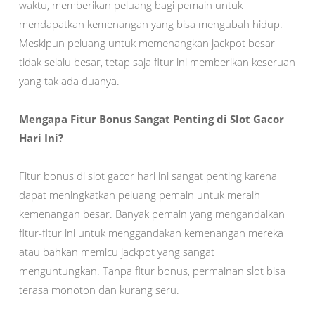
waktu, memberikan peluang bagi pemain untuk
mendapatkan kemenangan yang bisa mengubah hidup.
Meskipun peluang untuk memenangkan jackpot besar
tidak selalu besar, tetap saja fitur ini memberikan keseruan
yang tak ada duanya.
Mengapa Fitur Bonus Sangat Penting di Slot Gacor
Hari Ini?
Fitur bonus di slot gacor hari ini sangat penting karena
dapat meningkatkan peluang pemain untuk meraih
kemenangan besar. Banyak pemain yang mengandalkan
fitur-fitur ini untuk menggandakan kemenangan mereka
atau bahkan memicu jackpot yang sangat
menguntungkan. Tanpa fitur bonus, permainan slot bisa
terasa monoton dan kurang seru.