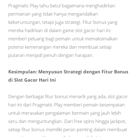
Pragmatic Play tahu betul bagaimana menghadirkan
permainan yang tidak hanya mengandalkan
keberuntungan, tetapi juga strategi. Fitur bonus yang
mereka hadirkan di dalam game slot gacor hari ini
memberi peluang bagi pemain untuk memaksimalkan
potensi kemenangan mereka dan membuat setiap
putaran menjadi penuh dengan harapan.
Kesimpulan: Menyusun Strategi dengan Fitur Bonus
di Slot Gacor Hari Ini
Dengan berbagai fitur bonus menarik yang ada, slot gacor
hari ini dari Pragmatic Play memberi pemain kesempatan
untuk merasakan pengalaman bermain yang jauh lebih
seru dan menguntungkan. Dari free spins hingga jackpot,
setiap fitur bonus memiliki peran penting dalam membuat