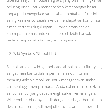
diberikan sejumlah putaran gratis yang bisa meningkatkan
peluang Anda untuk mendapatkan kemenangan besar
tanpa perlu mengeluarkan taruhan tambahan. Fitur ini
sering kali muncul setelah Anda mendapatkan kombinasi
simbol tertentu di gulungan. Putaran gratis adalah
kesempatan emas untuk memperoleh lebih banyak
hadiah, tanpa risiko kehilangan uang Anda.
Wild Symbols (Simbol Liar)
Simbol liar, atau wild symbols, adalah salah satu fitur yang
sangat membantu dalam permainan slot. Fitur ini
memungkinkan simbol liar untuk menggantikan simbol
lain, sehingga mempermudah Anda dalam mencocokkan
simbol-simbol yang dapat menghasilkan kemenangan.
Wild symbols biasanya hadir dengan berbagai bentuk dan
desain, dan sering kali menjadi kunci dalam memperoleh