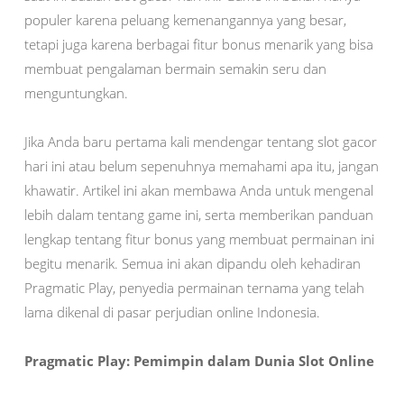
populer karena peluang kemenangannya yang besar,
tetapi juga karena berbagai fitur bonus menarik yang bisa
membuat pengalaman bermain semakin seru dan
menguntungkan.
Jika Anda baru pertama kali mendengar tentang slot gacor
hari ini atau belum sepenuhnya memahami apa itu, jangan
khawatir. Artikel ini akan membawa Anda untuk mengenal
lebih dalam tentang game ini, serta memberikan panduan
lengkap tentang fitur bonus yang membuat permainan ini
begitu menarik. Semua ini akan dipandu oleh kehadiran
Pragmatic Play, penyedia permainan ternama yang telah
lama dikenal di pasar perjudian online Indonesia.
Pragmatic Play: Pemimpin dalam Dunia Slot Online