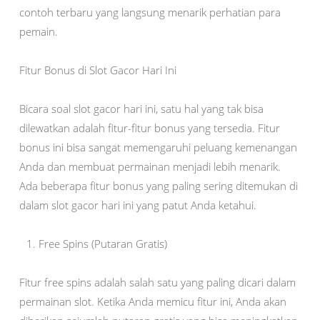
contoh terbaru yang langsung menarik perhatian para
pemain.
Fitur Bonus di Slot Gacor Hari Ini
Bicara soal slot gacor hari ini, satu hal yang tak bisa
dilewatkan adalah fitur-fitur bonus yang tersedia. Fitur
bonus ini bisa sangat memengaruhi peluang kemenangan
Anda dan membuat permainan menjadi lebih menarik.
Ada beberapa fitur bonus yang paling sering ditemukan di
dalam slot gacor hari ini yang patut Anda ketahui.
Free Spins (Putaran Gratis)
Fitur free spins adalah salah satu yang paling dicari dalam
permainan slot. Ketika Anda memicu fitur ini, Anda akan