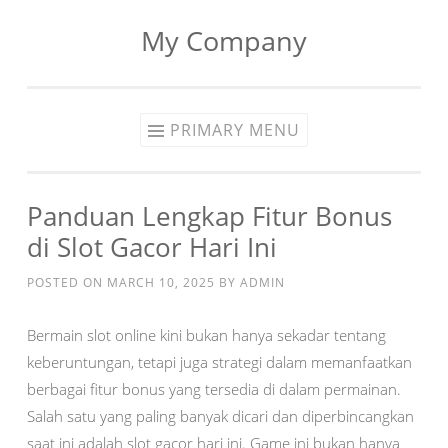
My Company
Skip
to
content
PRIMARY MENU
Panduan Lengkap Fitur Bonus
di Slot Gacor Hari Ini
POSTED ON
MARCH 10, 2025
BY
ADMIN
Bermain slot online kini bukan hanya sekadar tentang
keberuntungan, tetapi juga strategi dalam memanfaatkan
berbagai fitur bonus yang tersedia di dalam permainan.
Salah satu yang paling banyak dicari dan diperbincangkan
saat ini adalah slot gacor hari ini. Game ini bukan hanya