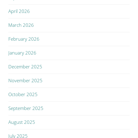
April 2026
March 2026
February 2026
January 2026
December 2025
November 2025
October 2025
September 2025
August 2025
July 2025