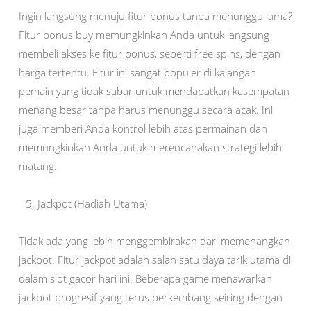
Ingin langsung menuju fitur bonus tanpa menunggu lama?
Fitur bonus buy memungkinkan Anda untuk langsung
membeli akses ke fitur bonus, seperti free spins, dengan
harga tertentu. Fitur ini sangat populer di kalangan
pemain yang tidak sabar untuk mendapatkan kesempatan
menang besar tanpa harus menunggu secara acak. Ini
juga memberi Anda kontrol lebih atas permainan dan
memungkinkan Anda untuk merencanakan strategi lebih
matang.
Jackpot (Hadiah Utama)
Tidak ada yang lebih menggembirakan dari memenangkan
jackpot. Fitur jackpot adalah salah satu daya tarik utama di
dalam slot gacor hari ini. Beberapa game menawarkan
jackpot progresif yang terus berkembang seiring dengan