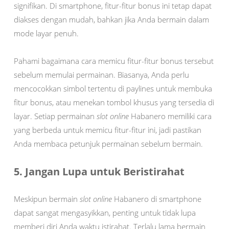
signifikan. Di smartphone, fitur-fitur bonus ini tetap dapat
diakses dengan mudah, bahkan jika Anda bermain dalam
mode layar penuh.
Pahami bagaimana cara memicu fitur-fitur bonus tersebut
sebelum memulai permainan. Biasanya, Anda perlu
mencocokkan simbol tertentu di paylines untuk membuka
fitur bonus, atau menekan tombol khusus yang tersedia di
layar. Setiap permainan
slot online
Habanero memiliki cara
yang berbeda untuk memicu fitur-fitur ini, jadi pastikan
Anda membaca petunjuk permainan sebelum bermain.
5. Jangan Lupa untuk Beristirahat
Meskipun bermain
slot online
Habanero di smartphone
dapat sangat mengasyikkan, penting untuk tidak lupa
memberi diri Anda waktu istirahat. Terlalu lama bermain