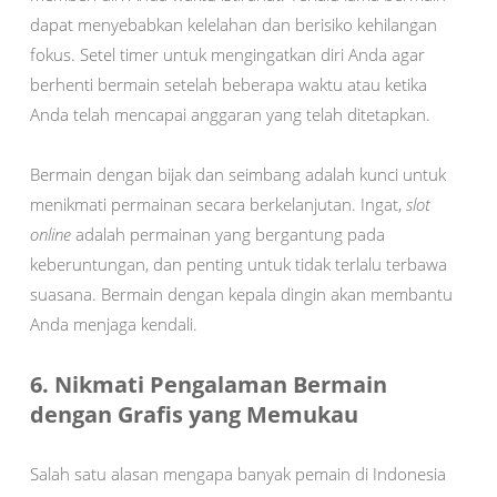
dapat menyebabkan kelelahan dan berisiko kehilangan
fokus. Setel timer untuk mengingatkan diri Anda agar
berhenti bermain setelah beberapa waktu atau ketika
Anda telah mencapai anggaran yang telah ditetapkan.
Bermain dengan bijak dan seimbang adalah kunci untuk
menikmati permainan secara berkelanjutan. Ingat,
slot
online
adalah permainan yang bergantung pada
keberuntungan, dan penting untuk tidak terlalu terbawa
suasana. Bermain dengan kepala dingin akan membantu
Anda menjaga kendali.
6. Nikmati Pengalaman Bermain
dengan Grafis yang Memukau
Salah satu alasan mengapa banyak pemain di Indonesia