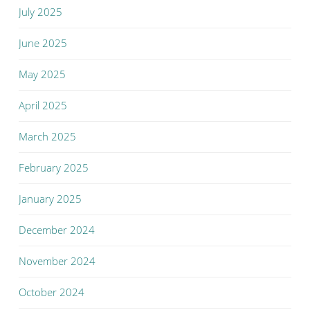
July 2025
June 2025
May 2025
April 2025
March 2025
February 2025
January 2025
December 2024
November 2024
October 2024