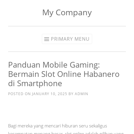
My Company
Skip
to
content
PRIMARY MENU
Panduan Mobile Gaming:
Bermain Slot Online Habanero
di Smartphone
POSTED ON
JANUARY 10, 2025
BY
ADMIN
Bagi mereka yang mencari hiburan seru sekaligus
kesempatan menang besar,
slot online
adalah pilihan yang