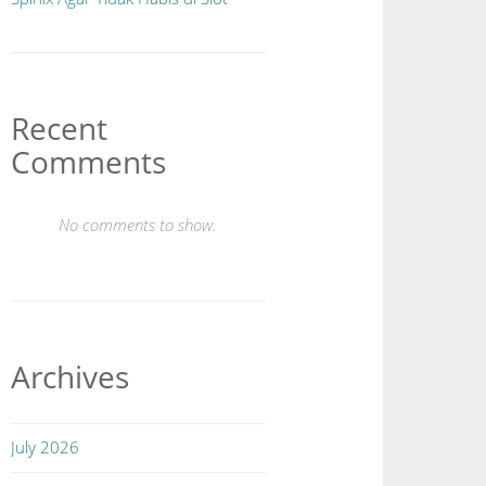
Recent
Comments
No comments to show.
Archives
July 2026