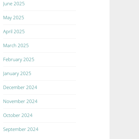
June 2025
May 2025
April 2025
March 2025
February 2025
January 2025
December 2024
November 2024
October 2024
September 2024