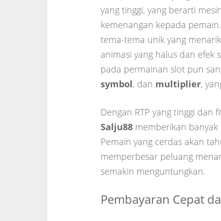
yang tinggi, yang berarti mes
kemenangan kepada pemain. S
tema-tema unik yang menarik,
animasi yang halus dan efek 
pada permainan slot pun san
symbol
, dan
multiplier
, ya
Dengan RTP yang tinggi dan fi
Salju88
memberikan banyak 
Pemain yang cerdas akan tah
memperbesar peluang menang
semakin menguntungkan.
Pembayaran Cepat d