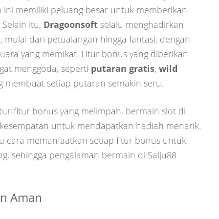
in ini memiliki peluang besar untuk memberikan
elain itu,
Dragoonsoft
selalu menghadirkan
 mulai dari petualangan hingga fantasi, dengan
suara yang memikat. Fitur bonus yang diberikan
gat menggoda, seperti
putaran gratis
,
wild
ng membuat setiap putaran semakin seru.
tur-fitur bonus yang melimpah, bermain slot di
kesempatan untuk mendapatkan hadiah menarik.
u cara memanfaatkan setiap fitur bonus untuk
, sehingga pengalaman bermain di Salju88
an Aman