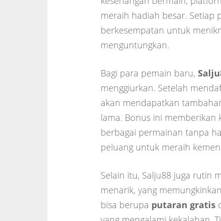
kesenangan bermain, platfor
meraih hadiah besar. Setiap
berkesempatan untuk menikm
menguntungkan.
Bagi para pemain baru,
Salju
menggiurkan. Setelah mendaf
akan mendapatkan tambahan 
lama. Bonus ini memberikan
berbagai permainan tanpa ha
peluang untuk meraih kemen
Selain itu, Salju88 juga ruti
menarik, yang memungkinkan 
bisa berupa
putaran gratis
d
yang mengalami kekalahan. Tid