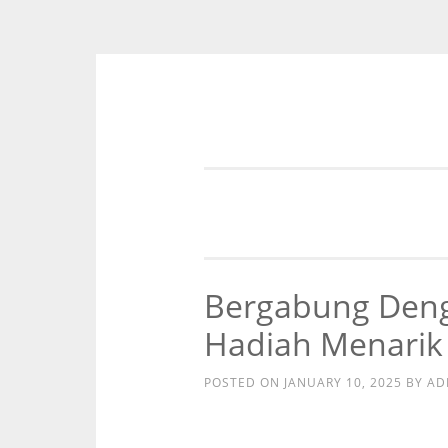
Skip
to
content
Bergabung Deng
Hadiah Menarik
POSTED ON
JANUARY 10, 2025
BY
AD