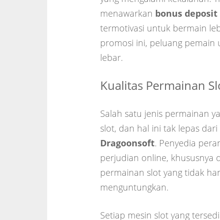
menawarkan
bonus deposit
termotivasi untuk bermain l
promosi ini, peluang pemain
lebar.
Kualitas Permainan Sl
Salah satu jenis permainan ya
slot, dan hal ini tak lepas da
Dragoonsoft
. Penyedia peran
perjudian online, khususnya
permainan slot yang tidak ha
menguntungkan.
Setiap mesin slot yang tersedi