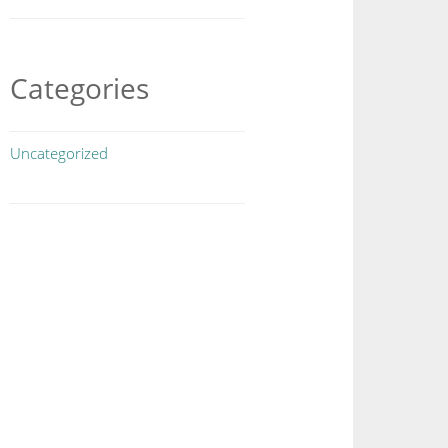
Categories
Uncategorized