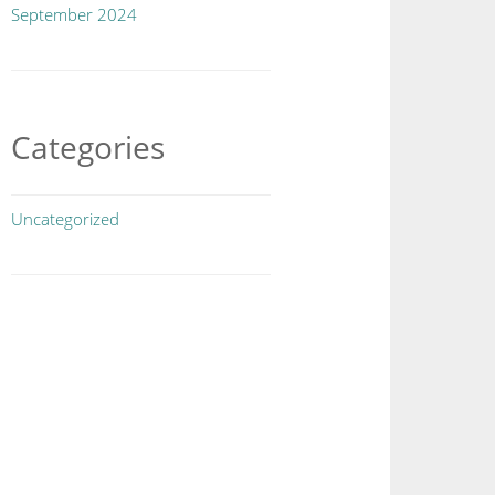
September 2024
Categories
Uncategorized