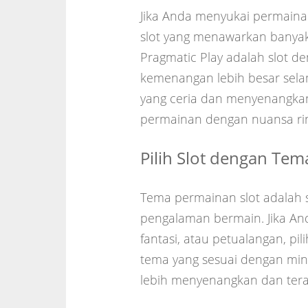
Jika Anda menyukai permainan
slot yang menawarkan banyak 
Pragmatic Play adalah slot de
kemenangan lebih besar selam
yang ceria dan menyenangkan
permainan dengan nuansa r
Pilih Slot dengan Te
Tema permainan slot adalah 
pengalaman bermain. Jika Anda
fantasi, atau petualangan, pi
tema yang sesuai dengan mi
lebih menyenangkan dan teras