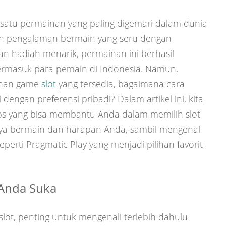
h satu permainan yang paling digemari dalam dunia
an pengalaman bermain yang seru dengan
 dan hadiah menarik, permainan ini berhasil
termasuk para pemain di Indonesia. Namun,
ihan game
slot
yang tersedia, bagaimana cara
 dengan preferensi pribadi? Dalam artikel ini, kita
s yang bisa membantu Anda dalam memilih slot
aya bermain dan harapan Anda, sambil mengenal
eperti Pragmatic Play yang menjadi pilihan favorit
g Anda Suka
ot, penting untuk mengenali terlebih dahulu