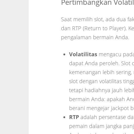
Pertimbangkan Volatil
Saat memilih slot, ada dua fak
dan RTP (Return to Player).
pengalaman bermain Anda.
Volatilitas
mengacu pada 
dapat Anda peroleh. Slot
kemenangan lebih sering, n
slot dengan volatilitas ti
tetapi hadiahnya jauh lebih
bermain Anda: apakah And
berani mengejar jackpot b
RTP
adalah persentase dar
pemain dalam jangka panja