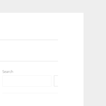
Search
SEARCH