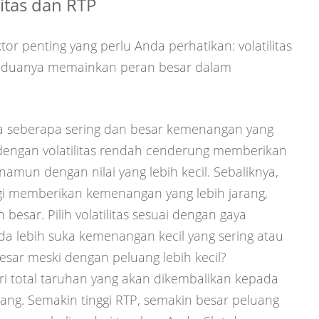
itas dan RTP
tor penting yang perlu Anda perhatikan: volatilitas
 Keduanya memainkan peran besar dalam
seberapa sering dan besar kemenangan yang
 dengan volatilitas rendah cenderung memberikan
amun dengan nilai yang lebih kecil. Sebaliknya,
nggi memberikan kemenangan yang lebih jarang,
 besar. Pilih volatilitas sesuai dengan gaya
a lebih suka kemenangan kecil yang sering atau
esar meski dengan peluang lebih kecil?
i total taruhan yang akan dikembalikan kepada
ng. Semakin tinggi RTP, semakin besar peluang