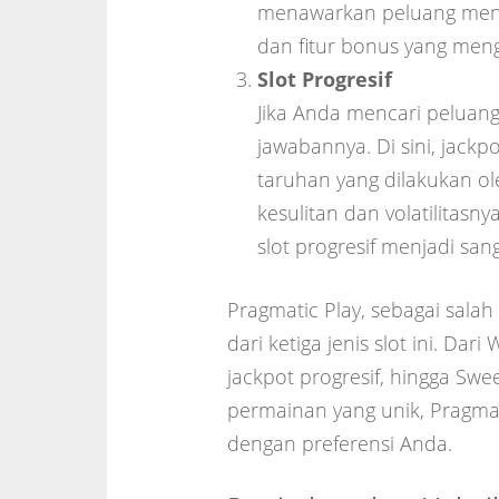
menawarkan peluang menan
dan fitur bonus yang mengg
Slot Progresif
Jika Anda mencari peluang
jawabannya. Di sini, jack
taruhan yang dilakukan ol
kesulitan dan volatilitas
slot progresif menjadi sa
Pragmatic Play, sebagai salah
dari ketiga jenis slot ini. Da
jackpot progresif, hingga S
permainan yang unik, Pragma
dengan preferensi Anda.