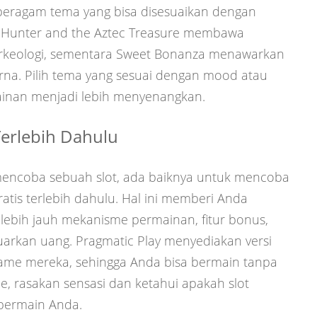
eragam tema yang bisa disesuaikan dengan
hn Hunter and the Aztec Treasure membawa
rkeologi, sementara Sweet Bonanza menawarkan
a. Pilih tema yang sesuai dengan mood atau
ainan menjadi lebih menyenangkan.
erlebih Dahulu
 mencoba sebuah slot, ada baiknya untuk mencoba
atis terlebih dahulu. Hal ini memberi Anda
ebih jauh mekanisme permainan, fitur bonus,
arkan uang. Pragmatic Play menyediakan versi
me mereka, sehingga Anda bisa bermain tanpa
e, rasakan sensasi dan ketahui apakah slot
 bermain Anda.