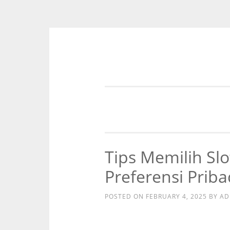
Skip
to
content
Tips Memilih Sl
Preferensi Priba
POSTED ON
FEBRUARY 4, 2025
BY
AD