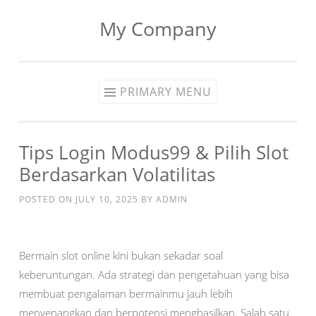
My Company
Skip
to
content
PRIMARY MENU
Tips Login Modus99 & Pilih Slot
Berdasarkan Volatilitas
POSTED ON
JULY 10, 2025
BY
ADMIN
Bermain slot online kini bukan sekadar soal
keberuntungan. Ada strategi dan pengetahuan yang bisa
membuat pengalaman bermainmu jauh lebih
menyenangkan dan berpotensi menghasilkan. Salah satu