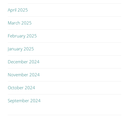
April 2025
March 2025
February 2025
January 2025
December 2024
November 2024
October 2024
September 2024