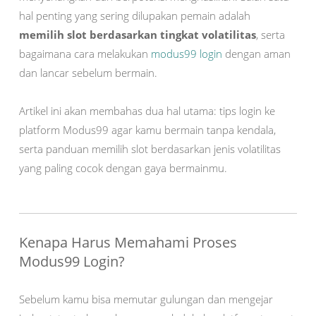
hal penting yang sering dilupakan pemain adalah
memilih slot berdasarkan tingkat volatilitas
, serta
bagaimana cara melakukan
modus99 login
dengan aman
dan lancar sebelum bermain.
Artikel ini akan membahas dua hal utama: tips login ke
platform Modus99 agar kamu bermain tanpa kendala,
serta panduan memilih slot berdasarkan jenis volatilitas
yang paling cocok dengan gaya bermainmu.
Kenapa Harus Memahami Proses
Modus99 Login?
Sebelum kamu bisa memutar gulungan dan mengejar