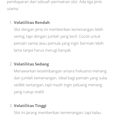
pembayaran dari sebuah permainan slot. Ada tiga jenis
utama:
Volatilitas Rendah
Slot dengan jenis ini memberikan kemenangan lebih
sering, tapi dengan jumlah yang kecil. Cocok untuk
pemain santai atau pemula yang ingin bermain lebih
lama tanpa harus merugi banyak.
Volatilitas Sedang
Menawarkan keseimbangan antara frekuensi menang
dan jumlah kemenangan. Ideal bagi pemain yang suka
sedikit tantangan, tapi masih ingin peluang menang
yang cukup stabil.
Volatilitas Tinggi
Slot ini jarang memberikan kemenangan, tapi kalau