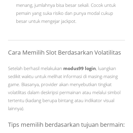
menang, jumlahnya bisa besar sekali. Cocok untuk
pemain yang suka risiko dan punya modal cukup
besar untuk mengejar jackpot.
Cara Memilih Slot Berdasarkan Volatilitas
Setelah berhasil melakukan
modus99 login
, luangkan
sedikit waktu untuk melihat informasi di masing-masing
game. Biasanya, provider akan menyebutkan tingkat
volatilitas dalam deskripsi permainan atau melalui simbol
tertentu (kadang berupa bintang atau indikator visual
lainnya).
Tips memilih berdasarkan tujuan bermain: