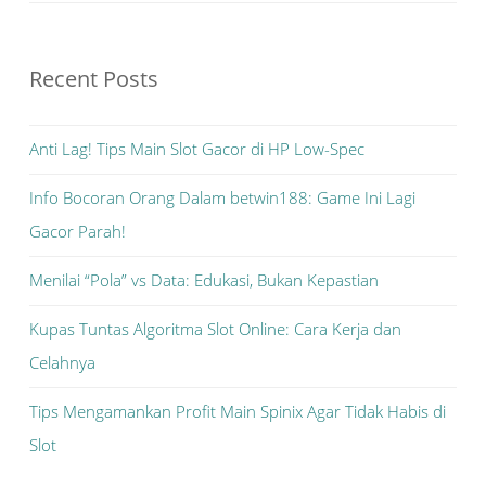
Recent Posts
Anti Lag! Tips Main Slot Gacor di HP Low-Spec
Info Bocoran Orang Dalam betwin188: Game Ini Lagi
Gacor Parah!
Menilai “Pola” vs Data: Edukasi, Bukan Kepastian
Kupas Tuntas Algoritma Slot Online: Cara Kerja dan
Celahnya
Tips Mengamankan Profit Main Spinix Agar Tidak Habis di
Slot