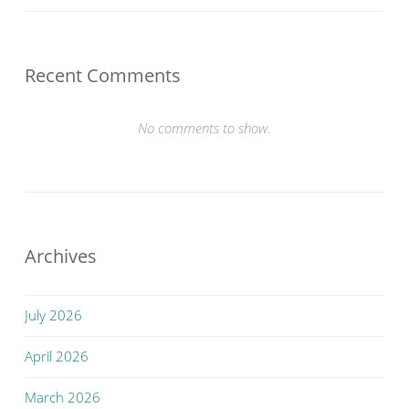
Recent Comments
No comments to show.
Archives
July 2026
April 2026
March 2026