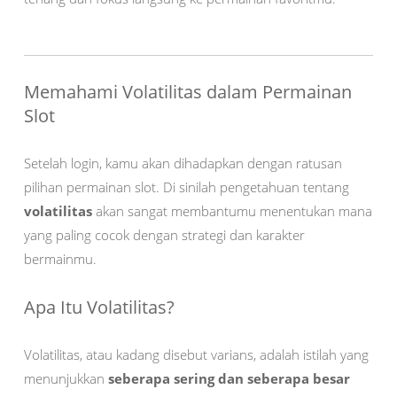
Memahami Volatilitas dalam Permainan
Slot
Setelah login, kamu akan dihadapkan dengan ratusan
pilihan permainan slot. Di sinilah pengetahuan tentang
volatilitas
akan sangat membantumu menentukan mana
yang paling cocok dengan strategi dan karakter
bermainmu.
Apa Itu Volatilitas?
Volatilitas, atau kadang disebut varians, adalah istilah yang
menunjukkan
seberapa sering dan seberapa besar