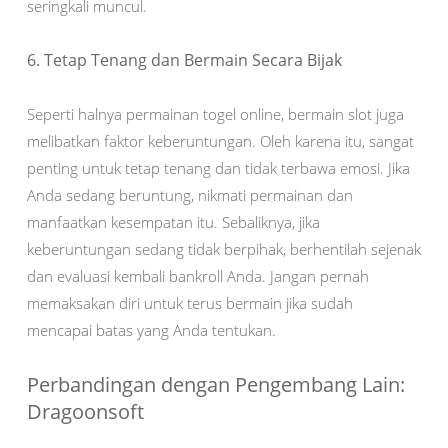
seringkali muncul.
6. Tetap Tenang dan Bermain Secara Bijak
Seperti halnya permainan togel online, bermain slot juga
melibatkan faktor keberuntungan. Oleh karena itu, sangat
penting untuk tetap tenang dan tidak terbawa emosi. Jika
Anda sedang beruntung, nikmati permainan dan
manfaatkan kesempatan itu. Sebaliknya, jika
keberuntungan sedang tidak berpihak, berhentilah sejenak
dan evaluasi kembali bankroll Anda. Jangan pernah
memaksakan diri untuk terus bermain jika sudah
mencapai batas yang Anda tentukan.
Perbandingan dengan Pengembang Lain:
Dragoonsoft