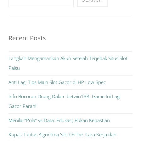
Recent Posts
Langkah Mengamankan Akun Setelah Terjebak Situs Slot
Palsu
Anti Lag! Tips Main Slot Gacor di HP Low-Spec
Info Bocoran Orang Dalam betwin188: Game Ini Lagi
Gacor Parah!
Menilai “Pola” vs Data: Edukasi, Bukan Kepastian
Kupas Tuntas Algoritma Slot Online: Cara Kerja dan