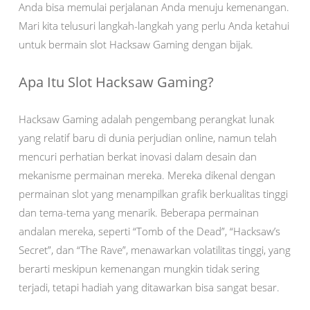
Anda bisa memulai perjalanan Anda menuju kemenangan.
Mari kita telusuri langkah-langkah yang perlu Anda ketahui
untuk bermain slot Hacksaw Gaming dengan bijak.
Apa Itu Slot Hacksaw Gaming?
Hacksaw Gaming adalah pengembang perangkat lunak
yang relatif baru di dunia perjudian online, namun telah
mencuri perhatian berkat inovasi dalam desain dan
mekanisme permainan mereka. Mereka dikenal dengan
permainan slot yang menampilkan grafik berkualitas tinggi
dan tema-tema yang menarik. Beberapa permainan
andalan mereka, seperti “Tomb of the Dead”, “Hacksaw’s
Secret”, dan “The Rave”, menawarkan volatilitas tinggi, yang
berarti meskipun kemenangan mungkin tidak sering
terjadi, tetapi hadiah yang ditawarkan bisa sangat besar.