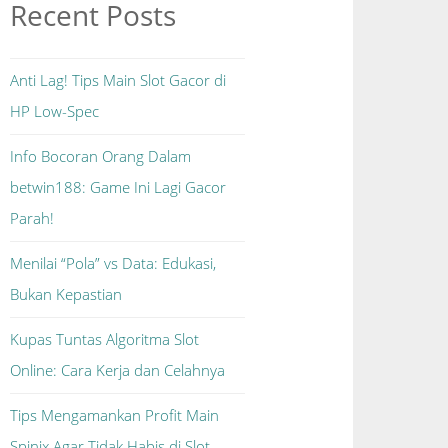
Recent Posts
Anti Lag! Tips Main Slot Gacor di
HP Low-Spec
Info Bocoran Orang Dalam
betwin188: Game Ini Lagi Gacor
Parah!
Menilai “Pola” vs Data: Edukasi,
Bukan Kepastian
Kupas Tuntas Algoritma Slot
Online: Cara Kerja dan Celahnya
Tips Mengamankan Profit Main
Spinix Agar Tidak Habis di Slot