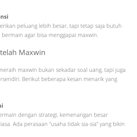
nsi
kan peluang lebih besar, tapi tetap saja butuh
i bermain agar bisa menggapai maxwin.
etelah Maxwin
meraih maxwin bukan sekadar soal uang, tapi juga
sendiri. Berikut beberapa kesan menarik yang
hi
ermain dengan strategi, kemenangan besar
sa. Ada perasaan “usaha tidak sia-sia” yang bikin