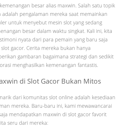
kemenangan besar alias maxwin. Salah satu topik
kan adalah pengalaman mereka saat memainkan
uler untuk menyebut mesin slot yang sedang
angan besar dalam waktu singkat. Kali ini, kita
imoni nyata dari para pemain yang baru saja
slot gacor. Cerita mereka bukan hanya
berikan gambaran bagaimana strategi dan sedikit
orasi menghasilkan kemenangan fantastis.
axwin di Slot Gacor Bukan Mitos
narik dari komunitas slot online adalah kesediaan
man mereka. Baru-baru ini, kami mewawancarai
aja mendapatkan maxwin di slot gacor favorit
ita seru dari mereka: