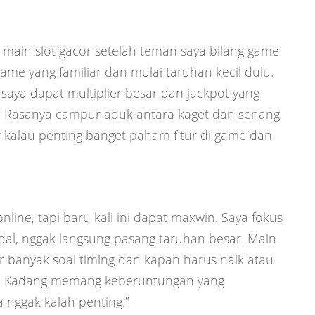
 main slot gacor setelah teman saya bilang game
 game yang familiar dan mulai taruhan kecil dulu.
f, saya dapat multiplier besar dan jackpot yang
k. Rasanya campur aduk antara kaget dan senang
r kalau penting banget paham fitur di game dan
nline, tapi baru kali ini dapat maxwin. Saya fokus
l, nggak langsung pasang taruhan besar. Main
jar banyak soal timing dan kapan harus naik atau
et! Kadang memang keberuntungan yang
a nggak kalah penting.”