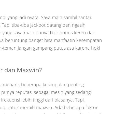
pi yang jadi nyata. Saya main sambil santai,
Tapi tiba-tiba jackpot datang dan ngasih
 yang saya main punya fitur bonus keren dan
 saya beruntung banget bisa manfaatin kesempatan
an-teman jangan gampang putus asa karena hoki
or dan Maxwin?
bisa menarik beberapa kesimpulan penting.
unya reputasi sebagai mesin yang sedang
ekuensi lebih tinggi dari biasanya. Tapi,
kup untuk meraih maxwin. Ada beberapa faktor