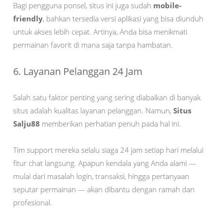
Bagi pengguna ponsel, situs ini juga sudah
mobile-
friendly
, bahkan tersedia versi aplikasi yang bisa diunduh
untuk akses lebih cepat. Artinya, Anda bisa menikmati
permainan favorit di mana saja tanpa hambatan.
6. Layanan Pelanggan 24 Jam
Salah satu faktor penting yang sering diabaikan di banyak
situs adalah kualitas layanan pelanggan. Namun,
Situs
Salju88
memberikan perhatian penuh pada hal ini.
Tim support mereka selalu siaga 24 jam setiap hari melalui
fitur chat langsung. Apapun kendala yang Anda alami —
mulai dari masalah login, transaksi, hingga pertanyaan
seputar permainan — akan dibantu dengan ramah dan
profesional.