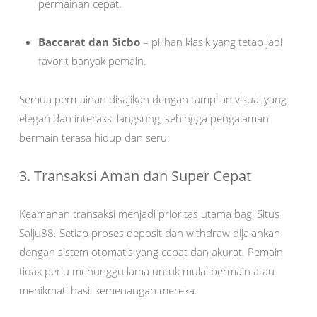
permainan cepat.
Baccarat dan Sicbo
– pilihan klasik yang tetap jadi
favorit banyak pemain.
Semua permainan disajikan dengan tampilan visual yang
elegan dan interaksi langsung, sehingga pengalaman
bermain terasa hidup dan seru.
3. Transaksi Aman dan Super Cepat
Keamanan transaksi menjadi prioritas utama bagi Situs
Salju88. Setiap proses deposit dan withdraw dijalankan
dengan sistem otomatis yang cepat dan akurat. Pemain
tidak perlu menunggu lama untuk mulai bermain atau
menikmati hasil kemenangan mereka.