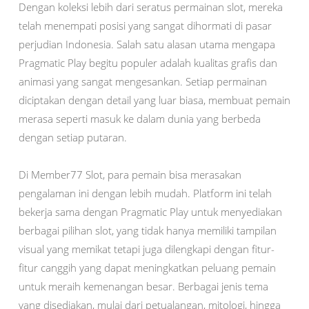
Dengan koleksi lebih dari seratus permainan slot, mereka
telah menempati posisi yang sangat dihormati di pasar
perjudian Indonesia. Salah satu alasan utama mengapa
Pragmatic Play begitu populer adalah kualitas grafis dan
animasi yang sangat mengesankan. Setiap permainan
diciptakan dengan detail yang luar biasa, membuat pemain
merasa seperti masuk ke dalam dunia yang berbeda
dengan setiap putaran.
Di Member77 Slot, para pemain bisa merasakan
pengalaman ini dengan lebih mudah. Platform ini telah
bekerja sama dengan Pragmatic Play untuk menyediakan
berbagai pilihan slot, yang tidak hanya memiliki tampilan
visual yang memikat tetapi juga dilengkapi dengan fitur-
fitur canggih yang dapat meningkatkan peluang pemain
untuk meraih kemenangan besar. Berbagai jenis tema
yang disediakan, mulai dari petualangan, mitologi, hingga