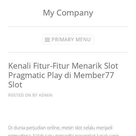
My Company
Skip
to
content
PRIMARY MENU
Kenali Fitur-Fitur Menarik Slot
Pragmatic Play di Member77
Slot
POSTED ON
BY
ADMIN
Di dunia perjudian online, mesin slot selalu menjadi
primadona. Salah satu penyedia perangkat lunak yang