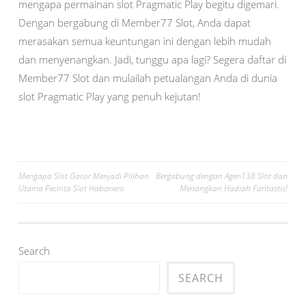
mengapa permainan slot Pragmatic Play begitu digemari.
Dengan bergabung di Member77 Slot, Anda dapat
merasakan semua keuntungan ini dengan lebih mudah
dan menyenangkan. Jadi, tunggu apa lagi? Segera daftar di
Member77 Slot dan mulailah petualangan Anda di dunia
slot Pragmatic Play yang penuh kejutan!
Post
Mengapa Slot Gacor Menjadi Pilihan
Bergabung dengan Agen138 Slot dan
Utama Pecinta Slot Habanero
Menangkan Hadiah Fantastis!
navigation
Search
SEARCH