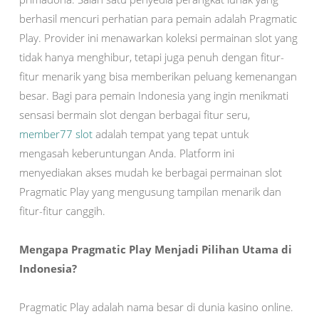
berhasil mencuri perhatian para pemain adalah Pragmatic
Play. Provider ini menawarkan koleksi permainan slot yang
tidak hanya menghibur, tetapi juga penuh dengan fitur-
fitur menarik yang bisa memberikan peluang kemenangan
besar. Bagi para pemain Indonesia yang ingin menikmati
sensasi bermain slot dengan berbagai fitur seru,
member77 slot
adalah tempat yang tepat untuk
mengasah keberuntungan Anda. Platform ini
menyediakan akses mudah ke berbagai permainan slot
Pragmatic Play yang mengusung tampilan menarik dan
fitur-fitur canggih.
Mengapa Pragmatic Play Menjadi Pilihan Utama di
Indonesia?
Pragmatic Play adalah nama besar di dunia kasino online.