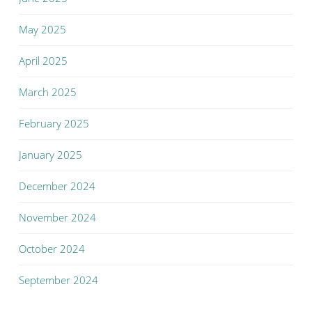
May 2025
April 2025
March 2025
February 2025
January 2025
December 2024
November 2024
October 2024
September 2024