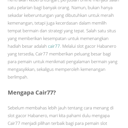
satu pelarian bagi banyak orang. Namun, bukan hanya
sekadar keberuntungan yang dibutuhkan untuk meraih
kemenangan, tetapi juga kecerdasan dalam memilih
tempat bermain dan strategi yang tepat. Salah satu situs
yang memberikan kesempatan untuk memenangkan
hadiah besar adalah
cair77
. Melalui slot gacor Habanero
yang tersedia, Cair77 memberikan peluang besar bagi
para pemain untuk menikmati pengalaman bermain yang
mengasyikkan, sekaligus memperoleh kemenangan
berlimpah.
Mengapa Cair77?
Sebelum membahas lebih jauh tentang cara menang di
slot gacor Habanero, mari kita pahami dulu mengapa
Cair77 menjadi pilihan terbaik bagi para pemain slot