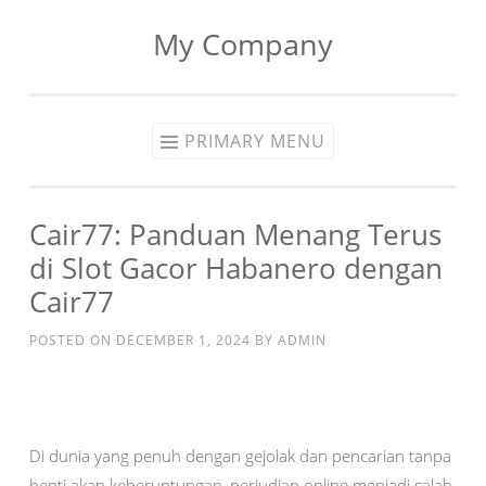
My Company
Skip
to
content
PRIMARY MENU
Cair77: Panduan Menang Terus
di Slot Gacor Habanero dengan
Cair77
POSTED ON
DECEMBER 1, 2024
BY
ADMIN
Di dunia yang penuh dengan gejolak dan pencarian tanpa
henti akan keberuntungan, perjudian online menjadi salah