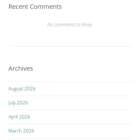
Recent Comments
No comments to show.
Archives
August 2026
July 2026
April 2026
March 2026