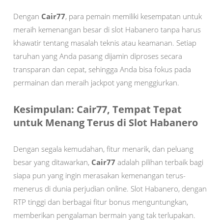
Dengan
Cair77
, para pemain memiliki kesempatan untuk
meraih kemenangan besar di slot Habanero tanpa harus
khawatir tentang masalah teknis atau keamanan. Setiap
taruhan yang Anda pasang dijamin diproses secara
transparan dan cepat, sehingga Anda bisa fokus pada
permainan dan meraih jackpot yang menggiurkan.
Kesimpulan: Cair77, Tempat Tepat
untuk Menang Terus di Slot Habanero
Dengan segala kemudahan, fitur menarik, dan peluang
besar yang ditawarkan,
Cair77
adalah pilihan terbaik bagi
siapa pun yang ingin merasakan kemenangan terus-
menerus di dunia perjudian online. Slot Habanero, dengan
RTP tinggi dan berbagai fitur bonus menguntungkan,
memberikan pengalaman bermain yang tak terlupakan.