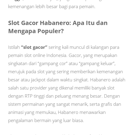
kemenangan lebih besar bagi para pemain.
Slot Gacor Habanero: Apa Itu dan
Mengapa Populer?
Istilah
“slot gacor”
sering kali muncul di kalangan para
pemain slot online Indonesia. Gacor, yang merupakan
singkatan dari “gampang cor” atau “gampang keluar”,
merujuk pada slot yang sering memberikan kemenangan
besar atau jackpot dalam waktu singkat. Habanero adalah
salah satu provider yang dikenal memiliki banyak slot
dengan RTP tinggi dan peluang menang besar. Dengan
sistem permainan yang sangat menarik, serta grafis dan
animasi yang memukau, Habanero menawarkan
pengalaman bermain yang luar biasa.