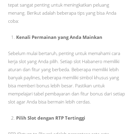
tepat sangat penting untuk meningkatkan peluang
menang. Berikut adalah beberapa tips yang bisa Anda
coba:
Kenali Permainan yang Anda Mainkan
Sebelum mulai bertaruh, penting untuk memahami cara
kerja slot yang Anda pilih. Setiap slot Habanero memiliki
aturan dan fitur yang berbeda. Beberapa memiliki lebih
banyak paylines, beberapa memiliki simbol khusus yang
bisa memberi bonus lebih besar. Pastikan untuk
mempelajari tabel pembayaran dan fitur bonus dari setiap
slot agar Anda bisa bermain lebih cerdas.
Pilih Slot dengan RTP Tertinggi