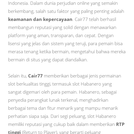
Indonesia. Dalam dunia perjudian online yang semakin
berkembang, salah satu faktor yang paling penting adalah
keamanan dan kepercayaan
. Cair77 telah berhasil
membangun reputasi yang solid dengan menawarkan
platform yang aman, transparan, dan cepat. Dengan
lisensi yang jelas dan sistem yang teruji, para pemain bisa
merasa tenang ketika bermain, mengetahui bahwa mereka
bermain di situs yang dapat diandalkan.
Selain itu,
Cair77
memberikan berbagai jenis permainan
slot berkualitas tinggi, termasuk slot Habanero yang
sangat digemari oleh para pemain. Habanero, sebagai
penyedia perangkat lunak terkenal, menghadirkan
berbagai tema dan fitur menarik yang mampu menarik
perhatian siapa saja. Dari segi peluang, slot Habanero
memiliki reputasi yang cukup baik dalam memberikan
RTP
tinggi
(Return to Player), yang berarti peluang